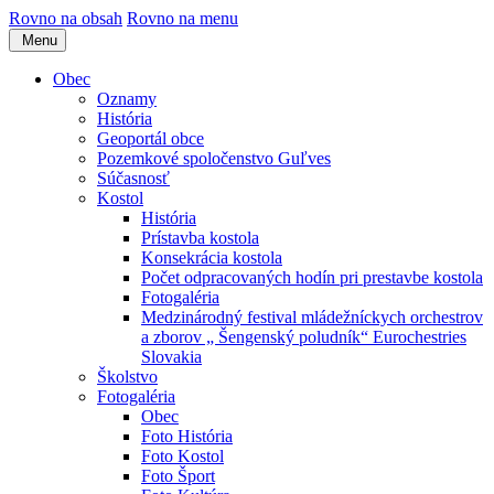
Rovno na obsah
Rovno na menu
Menu
Obec
Oznamy
História
Geoportál obce
Pozemkové spoločenstvo Guľves
Súčasnosť
Kostol
História
Prístavba kostola
Konsekrácia kostola
Počet odpracovaných hodín pri prestavbe kostola
Fotogaléria
Medzinárodný festival mládežníckych orchestrov
a zborov „ Šengenský poludník“ Eurochestries
Slovakia
Školstvo
Fotogaléria
Obec
Foto História
Foto Kostol
Foto Šport