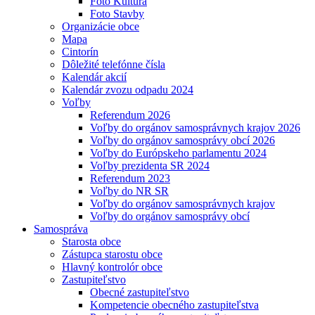
Foto Kultúra
Foto Stavby
Organizácie obce
Mapa
Cintorín
Dôležité telefónne čísla
Kalendár akcií
Kalendár zvozu odpadu 2024
Voľby
Referendum 2026
Voľby do orgánov samosprávnych krajov 2026
Voľby do orgánov samosprávy obcí 2026
Voľby do Európskeho parlamentu 2024
Voľby prezidenta SR 2024
Referendum 2023
Voľby do NR SR
Voľby do orgánov samosprávnych krajov
Voľby do orgánov samosprávy obcí
Samospráva
Starosta obce
Zástupca starostu obce
Hlavný kontrolór obce
Zastupiteľstvo
Obecné zastupiteľstvo
Kompetencie obecného zastupiteľstva