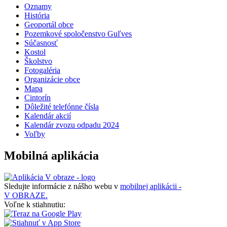
Oznamy
História
Geoportál obce
Pozemkové spoločenstvo Guľves
Súčasnosť
Kostol
Školstvo
Fotogaléria
Organizácie obce
Mapa
Cintorín
Dôležité telefónne čísla
Kalendár akcií
Kalendár zvozu odpadu 2024
Voľby
Mobilná aplikácia
Sledujte informácie z nášho webu v
mobilnej aplikácii -
V OBRAZE.
Voľne k stiahnutiu: