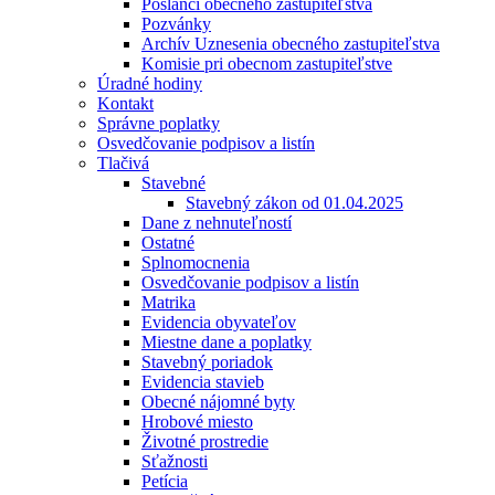
Poslanci obecného zastupiteľstva
Pozvánky
Archív Uznesenia obecného zastupiteľstva
Komisie pri obecnom zastupiteľstve
Úradné hodiny
Kontakt
Správne poplatky
Osvedčovanie podpisov a listín
Tlačivá
Stavebné
Stavebný zákon od 01.04.2025
Dane z nehnuteľností
Ostatné
Splnomocnenia
Osvedčovanie podpisov a listín
Matrika
Evidencia obyvateľov
Miestne dane a poplatky
Stavebný poriadok
Evidencia stavieb
Obecné nájomné byty
Hrobové miesto
Životné prostredie
Sťažnosti
Petícia