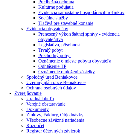
Predbežná ochrana
Kultúrne podujatia
Evidencia samostatne hospodáriacih roľníkov
Sociálne služby
Tlačivá pre stavebné konanie
Evidencia obyvateľov
Prenesený výkon štátnej správy - evidencia
obyvateľstva
Legislatíva, pôsobnosť
Trvalý pobyt
Prechodný pobyt
Oznámenie o mieste pobytu obyvateľa
Odhlásenie TP
Oznámenie o uložení zásielky
Spoločný úrad Beniakovce
Územný plán obce Beniakovce
Ochrana osobných údajov
Zverejňovanie
Úradná tabuľa
Verejné obstaravánie
Dokumenty
Zmluvy, Faktúry, Objednávky
Všeobecne záväzné nariadenia
Rozpočet
Register účtovných závierok