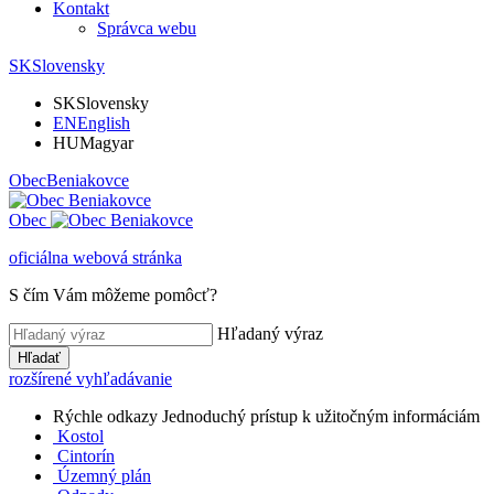
Kontakt
Správca webu
SK
Slovensky
SK
Slovensky
EN
English
HU
Magyar
Obec
Beniakovce
Obec
oficiálna webová stránka
S čím Vám môžeme pomôcť?
Hľadaný výraz
Hľadať
rozšírené vyhľadávanie
Rýchle odkazy
Jednoduchý prístup k užitočným informáciám
Kostol
Cintorín
Územný plán