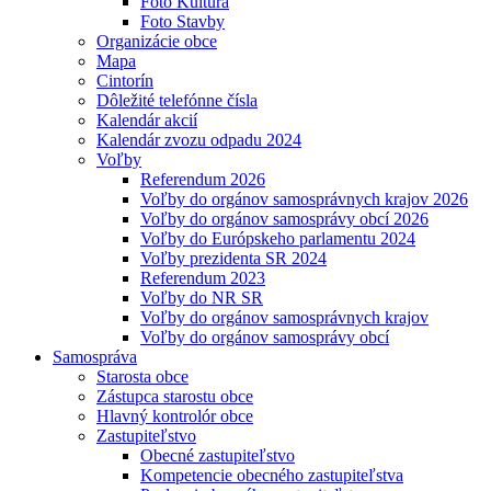
Foto Kultúra
Foto Stavby
Organizácie obce
Mapa
Cintorín
Dôležité telefónne čísla
Kalendár akcií
Kalendár zvozu odpadu 2024
Voľby
Referendum 2026
Voľby do orgánov samosprávnych krajov 2026
Voľby do orgánov samosprávy obcí 2026
Voľby do Európskeho parlamentu 2024
Voľby prezidenta SR 2024
Referendum 2023
Voľby do NR SR
Voľby do orgánov samosprávnych krajov
Voľby do orgánov samosprávy obcí
Samospráva
Starosta obce
Zástupca starostu obce
Hlavný kontrolór obce
Zastupiteľstvo
Obecné zastupiteľstvo
Kompetencie obecného zastupiteľstva