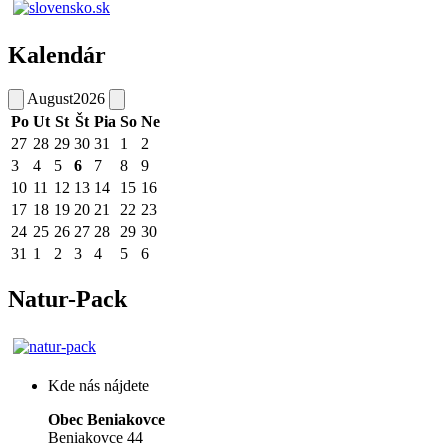
Kalendár
August
2026
Po
Ut
St
Št
Pia
So
Ne
27
28
29
30
31
1
2
3
4
5
6
7
8
9
10
11
12
13
14
15
16
17
18
19
20
21
22
23
24
25
26
27
28
29
30
31
1
2
3
4
5
6
Natur-Pack
Kde nás nájdete
Obec Beniakovce
Beniakovce 44