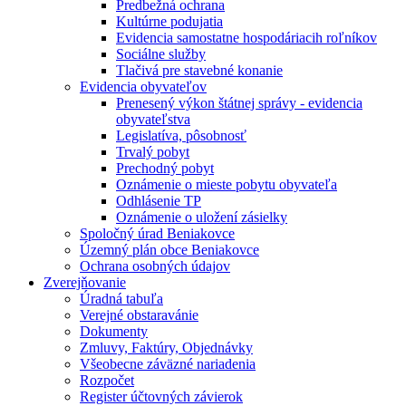
Predbežná ochrana
Kultúrne podujatia
Evidencia samostatne hospodáriacih roľníkov
Sociálne služby
Tlačivá pre stavebné konanie
Evidencia obyvateľov
Prenesený výkon štátnej správy - evidencia
obyvateľstva
Legislatíva, pôsobnosť
Trvalý pobyt
Prechodný pobyt
Oznámenie o mieste pobytu obyvateľa
Odhlásenie TP
Oznámenie o uložení zásielky
Spoločný úrad Beniakovce
Územný plán obce Beniakovce
Ochrana osobných údajov
Zverejňovanie
Úradná tabuľa
Verejné obstaravánie
Dokumenty
Zmluvy, Faktúry, Objednávky
Všeobecne záväzné nariadenia
Rozpočet
Register účtovných závierok