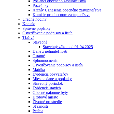
Poslanci obecného zastupiteľstva
Pozvánky
Archív Uznesenia obecného zastupiteľstva
Komisie pri obecnom zastupiteľstve
Úradné hodiny
Kontakt
Správne poplatky
Osvedčovanie podpisov a listín
Tlačivá
Stavebné
Stavebný zákon od 01.04.2025
Dane z nehnuteľností
Ostatné
Splnomocnenia
Osvedčovanie podpisov a listín
Matrika
Evidencia obyvateľov
Miestne dane a poplatky
Stavebný poriadok
Evidencia stavieb
Obecné nájomné byty
Hrobové miesto
Životné prostredie
Sťažnosti
Petícia