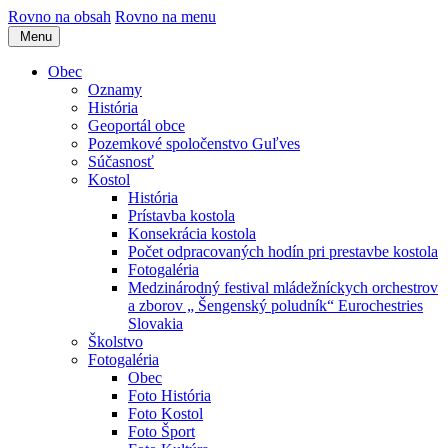
Rovno na obsah
Rovno na menu
Menu
Obec
Oznamy
História
Geoportál obce
Pozemkové spoločenstvo Guľves
Súčasnosť
Kostol
História
Prístavba kostola
Konsekrácia kostola
Počet odpracovaných hodín pri prestavbe kostola
Fotogaléria
Medzinárodný festival mládežníckych orchestrov
a zborov „ Šengenský poludník“ Eurochestries
Slovakia
Školstvo
Fotogaléria
Obec
Foto História
Foto Kostol
Foto Šport