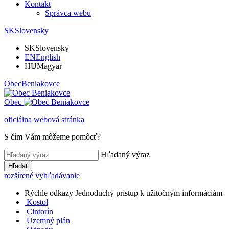
Kontakt
Správca webu
SK
Slovensky
SK
Slovensky
EN
English
HU
Magyar
Obec
Beniakovce
Obec
oficiálna webová stránka
S čím Vám môžeme pomôcť?
Hľadaný výraz
Hľadať
rozšírené vyhľadávanie
Rýchle odkazy
Jednoduchý prístup k užitočným informáciám
Kostol
Cintorín
Územný plán