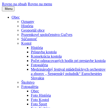
Rovno na obsah
Rovno na menu
Menu
Obec
Oznamy
História
Geoportál obce
Pozemkové spoločenstvo Guľves
Súčasnosť
Kostol
História
Prístavba kostola
Konsekrácia kostola
Počet odpracovaných hodín pri prestavbe kostola
Fotogaléria
Medzinárodný festival mládežníckych orchestrov
a zborov „ Šengenský poludník“ Eurochestries
Slovakia
Školstvo
Fotogaléria
Obec
Foto História
Foto Kostol
Foto Šport