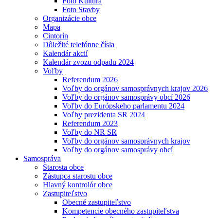
Foto Kultúra
Foto Stavby
Organizácie obce
Mapa
Cintorín
Dôležité telefónne čísla
Kalendár akcií
Kalendár zvozu odpadu 2024
Voľby
Referendum 2026
Voľby do orgánov samosprávnych krajov 2026
Voľby do orgánov samosprávy obcí 2026
Voľby do Európskeho parlamentu 2024
Voľby prezidenta SR 2024
Referendum 2023
Voľby do NR SR
Voľby do orgánov samosprávnych krajov
Voľby do orgánov samosprávy obcí
Samospráva
Starosta obce
Zástupca starostu obce
Hlavný kontrolór obce
Zastupiteľstvo
Obecné zastupiteľstvo
Kompetencie obecného zastupiteľstva