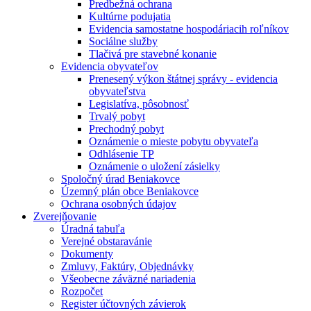
Predbežná ochrana
Kultúrne podujatia
Evidencia samostatne hospodáriacih roľníkov
Sociálne služby
Tlačivá pre stavebné konanie
Evidencia obyvateľov
Prenesený výkon štátnej správy - evidencia
obyvateľstva
Legislatíva, pôsobnosť
Trvalý pobyt
Prechodný pobyt
Oznámenie o mieste pobytu obyvateľa
Odhlásenie TP
Oznámenie o uložení zásielky
Spoločný úrad Beniakovce
Územný plán obce Beniakovce
Ochrana osobných údajov
Zverejňovanie
Úradná tabuľa
Verejné obstaravánie
Dokumenty
Zmluvy, Faktúry, Objednávky
Všeobecne záväzné nariadenia
Rozpočet
Register účtovných závierok