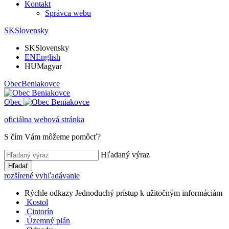
Kontakt
Správca webu
SK
Slovensky
SK
Slovensky
EN
English
HU
Magyar
Obec
Beniakovce
Obec
oficiálna webová stránka
S čím Vám môžeme pomôcť?
Hľadaný výraz
Hľadať
rozšírené vyhľadávanie
Rýchle odkazy
Jednoduchý prístup k užitočným informáciám
Kostol
Cintorín
Územný plán