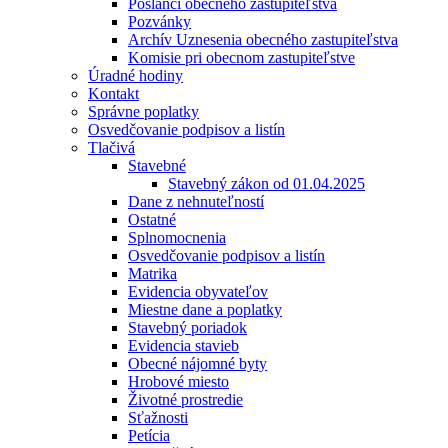
Poslanci obecného zastupiteľstva
Pozvánky
Archív Uznesenia obecného zastupiteľstva
Komisie pri obecnom zastupiteľstve
Úradné hodiny
Kontakt
Správne poplatky
Osvedčovanie podpisov a listín
Tlačivá
Stavebné
Stavebný zákon od 01.04.2025
Dane z nehnuteľností
Ostatné
Splnomocnenia
Osvedčovanie podpisov a listín
Matrika
Evidencia obyvateľov
Miestne dane a poplatky
Stavebný poriadok
Evidencia stavieb
Obecné nájomné byty
Hrobové miesto
Životné prostredie
Sťažnosti
Petícia