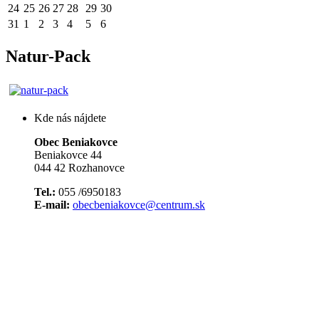
24
25
26
27
28
29
30
31
1
2
3
4
5
6
Natur-Pack
Kde nás nájdete
Obec Beniakovce
Beniakovce 44
044 42 Rozhanovce
Tel.:
055 /6950183
E-mail:
obecbeniakovce@centrum.sk