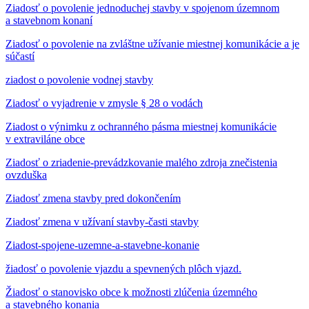
Ziadosť o povolenie jednoduchej stavby v spojenom územnom
a stavebnom konaní
Ziadosť o povolenie na zvláštne užívanie miestnej komunikácie a je
súčastí
ziadost o povolenie vodnej stavby
Ziadosť o vyjadrenie v zmysle § 28 o vodách
Ziadost o výnimku z ochranného pásma miestnej komunikácie
v extraviláne obce
Ziadosť o zriadenie-prevádzkovanie malého zdroja znečistenia
ovzduška
Ziadosť zmena stavby pred dokončením
Ziadosť zmena v užívaní stavby-časti stavby
Ziadost-spojene-uzemne-a-stavebne-konanie
žiadosť o povolenie vjazdu a spevnených plôch vjazd.
Žiadosť o stanovisko obce k možnosti zlúčenia územného
a stavebného konania