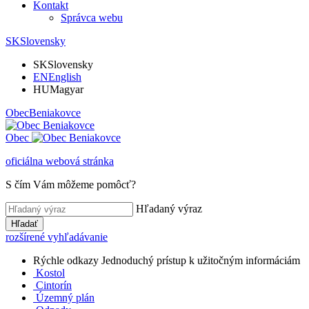
Kontakt
Správca webu
SK
Slovensky
SK
Slovensky
EN
English
HU
Magyar
Obec
Beniakovce
Obec
oficiálna webová stránka
S čím Vám môžeme pomôcť?
Hľadaný výraz
Hľadať
rozšírené vyhľadávanie
Rýchle odkazy
Jednoduchý prístup k užitočným informáciám
Kostol
Cintorín
Územný plán