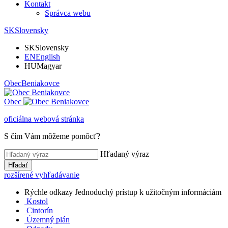
Kontakt
Správca webu
SK
Slovensky
SK
Slovensky
EN
English
HU
Magyar
Obec
Beniakovce
Obec
oficiálna webová stránka
S čím Vám môžeme pomôcť?
Hľadaný výraz
Hľadať
rozšírené vyhľadávanie
Rýchle odkazy
Jednoduchý prístup k užitočným informáciám
Kostol
Cintorín
Územný plán