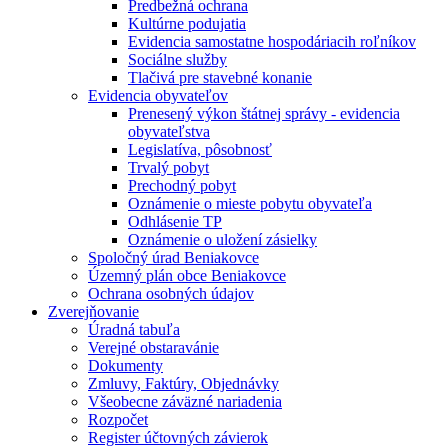
Predbežná ochrana
Kultúrne podujatia
Evidencia samostatne hospodáriacih roľníkov
Sociálne služby
Tlačivá pre stavebné konanie
Evidencia obyvateľov
Prenesený výkon štátnej správy - evidencia
obyvateľstva
Legislatíva, pôsobnosť
Trvalý pobyt
Prechodný pobyt
Oznámenie o mieste pobytu obyvateľa
Odhlásenie TP
Oznámenie o uložení zásielky
Spoločný úrad Beniakovce
Územný plán obce Beniakovce
Ochrana osobných údajov
Zverejňovanie
Úradná tabuľa
Verejné obstaravánie
Dokumenty
Zmluvy, Faktúry, Objednávky
Všeobecne záväzné nariadenia
Rozpočet
Register účtovných závierok