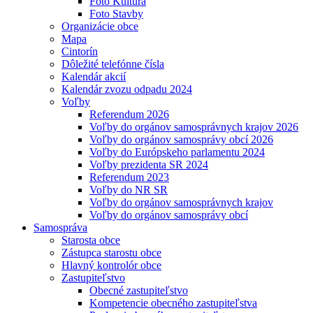
Foto Kultúra
Foto Stavby
Organizácie obce
Mapa
Cintorín
Dôležité telefónne čísla
Kalendár akcií
Kalendár zvozu odpadu 2024
Voľby
Referendum 2026
Voľby do orgánov samosprávnych krajov 2026
Voľby do orgánov samosprávy obcí 2026
Voľby do Európskeho parlamentu 2024
Voľby prezidenta SR 2024
Referendum 2023
Voľby do NR SR
Voľby do orgánov samosprávnych krajov
Voľby do orgánov samosprávy obcí
Samospráva
Starosta obce
Zástupca starostu obce
Hlavný kontrolór obce
Zastupiteľstvo
Obecné zastupiteľstvo
Kompetencie obecného zastupiteľstva