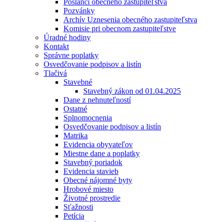
Poslanci obecného zastupiteľstva
Pozvánky
Archív Uznesenia obecného zastupiteľstva
Komisie pri obecnom zastupiteľstve
Úradné hodiny
Kontakt
Správne poplatky
Osvedčovanie podpisov a listín
Tlačivá
Stavebné
Stavebný zákon od 01.04.2025
Dane z nehnuteľností
Ostatné
Splnomocnenia
Osvedčovanie podpisov a listín
Matrika
Evidencia obyvateľov
Miestne dane a poplatky
Stavebný poriadok
Evidencia stavieb
Obecné nájomné byty
Hrobové miesto
Životné prostredie
Sťažnosti
Petícia