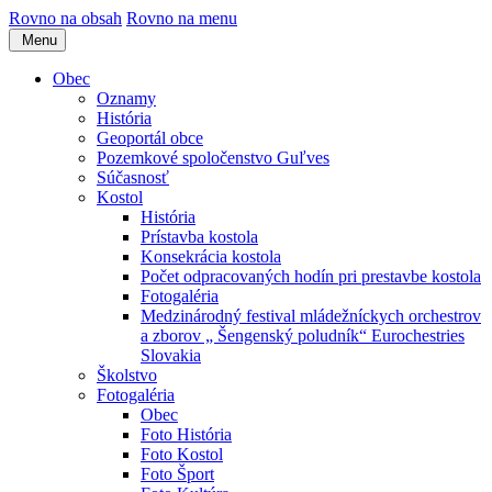
Rovno na obsah
Rovno na menu
Menu
Obec
Oznamy
História
Geoportál obce
Pozemkové spoločenstvo Guľves
Súčasnosť
Kostol
História
Prístavba kostola
Konsekrácia kostola
Počet odpracovaných hodín pri prestavbe kostola
Fotogaléria
Medzinárodný festival mládežníckych orchestrov
a zborov „ Šengenský poludník“ Eurochestries
Slovakia
Školstvo
Fotogaléria
Obec
Foto História
Foto Kostol
Foto Šport