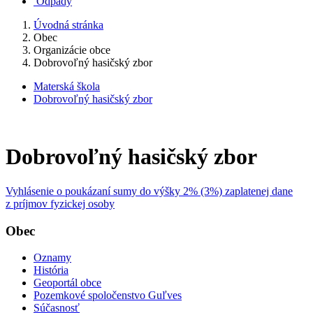
Odpady
Úvodná stránka
Obec
Organizácie obce
Dobrovoľný hasičský zbor
Materská škola
Dobrovoľný hasičský zbor
Dobrovoľný hasičský zbor
Vyhlásenie o poukázaní sumy do výšky 2% (3%) zaplatenej dane
z príjmov fyzickej osoby
Obec
Oznamy
História
Geoportál obce
Pozemkové spoločenstvo Guľves
Súčasnosť