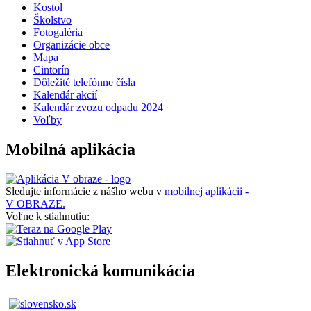
Kostol
Školstvo
Fotogaléria
Organizácie obce
Mapa
Cintorín
Dôležité telefónne čísla
Kalendár akcií
Kalendár zvozu odpadu 2024
Voľby
Mobilná aplikácia
Sledujte informácie z nášho webu v
mobilnej aplikácii -
V OBRAZE.
Voľne k stiahnutiu:
Elektronická komunikácia