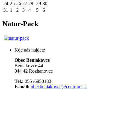
24
25
26
27
28
29
30
31
1
2
3
4
5
6
Natur-Pack
Kde nás nájdete
Obec Beniakovce
Beniakovce 44
044 42 Rozhanovce
Tel.:
055 /6950183
E-mail:
obecbeniakovce@centrum.sk