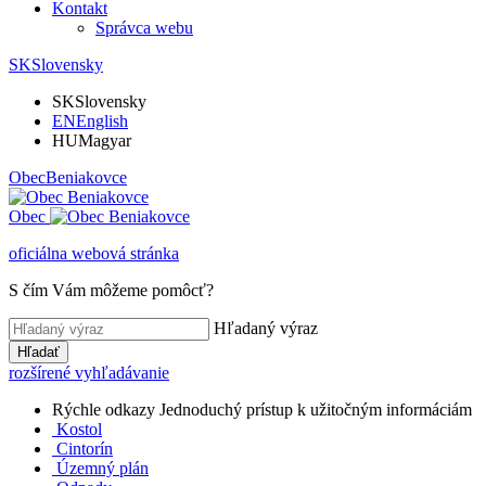
Kontakt
Správca webu
SK
Slovensky
SK
Slovensky
EN
English
HU
Magyar
Obec
Beniakovce
Obec
oficiálna webová stránka
S čím Vám môžeme pomôcť?
Hľadaný výraz
Hľadať
rozšírené vyhľadávanie
Rýchle odkazy
Jednoduchý prístup k užitočným informáciám
Kostol
Cintorín
Územný plán