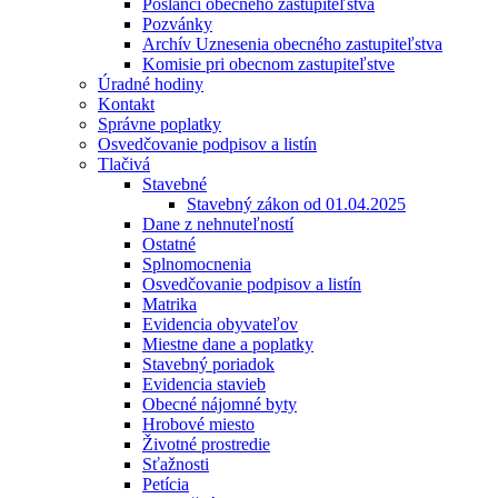
Poslanci obecného zastupiteľstva
Pozvánky
Archív Uznesenia obecného zastupiteľstva
Komisie pri obecnom zastupiteľstve
Úradné hodiny
Kontakt
Správne poplatky
Osvedčovanie podpisov a listín
Tlačivá
Stavebné
Stavebný zákon od 01.04.2025
Dane z nehnuteľností
Ostatné
Splnomocnenia
Osvedčovanie podpisov a listín
Matrika
Evidencia obyvateľov
Miestne dane a poplatky
Stavebný poriadok
Evidencia stavieb
Obecné nájomné byty
Hrobové miesto
Životné prostredie
Sťažnosti
Petícia