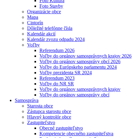
Foto Kultúra
Foto Stavby
Organizácie obce
Mapa
Cintorín
Dôležité telefónne čísla
Kalendár akcií
Kalendár zvozu odpadu 2024
Voľby
Referendum 2026
Voľby do orgánov samosprávnych krajov 2026
Voľby do orgánov samosprávy obcí 2026
Voľby do Európskeho parlamentu 2024
Voľby prezidenta SR 2024
Referendum 2023
Voľby do NR SR
Voľby do orgánov samosprávnych krajov
Voľby do orgánov samosprávy obcí
Samospráva
Starosta obce
Zástupca starostu obce
Hlavný kontrolór obce
Zastupiteľstvo
Obecné zastupiteľstvo
Kompetencie obecného zastupiteľstva