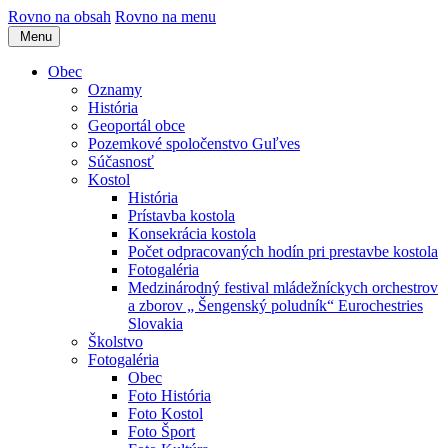
Rovno na obsah
Rovno na menu
Menu
Obec
Oznamy
História
Geoportál obce
Pozemkové spoločenstvo Guľves
Súčasnosť
Kostol
História
Prístavba kostola
Konsekrácia kostola
Počet odpracovaných hodín pri prestavbe kostola
Fotogaléria
Medzinárodný festival mládežníckych orchestrov
a zborov „ Šengenský poludník“ Eurochestries
Slovakia
Školstvo
Fotogaléria
Obec
Foto História
Foto Kostol
Foto Šport