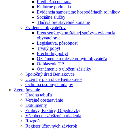
Predbežná ochrana
Kultúrne podujatia
Evidencia samostatne hospodáriacih roľníkov
Sociálne služby
Tlačivá pre stavebné konanie
Evidencia obyvateľov
Prenesený výkon štátnej správy - evidencia
obyvateľstva
Legislatíva, pôsobnosť
Trvalý pobyt
Prechodný pobyt
Oznámenie o mieste pobytu obyvateľa
Odhlásenie TP
Oznámenie o uložení zásielky
Spoločný úrad Beniakovce
Územný plán obce Beniakovce
Ochrana osobných údajov
Zverejňovanie
Úradná tabuľa
Verejné obstaravánie
Dokumenty
Zmluvy, Faktúry, Objednávky
Všeobecne záväzné nariadenia
Rozpočet
Register účtovných závierok