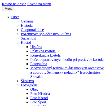
Rovno na obsah
Rovno na menu
Menu
Obec
Oznamy
História
Geoportál obce
Pozemkové spoločenstvo Guľves
Súčasnosť
Kostol
História
Prístavba kostola
Konsekrácia kostola
Počet odpracovaných hodín pri prestavbe kostola
Fotogaléria
Medzinárodný festival mládežníckych orchestrov
a zborov „ Šengenský poludník“ Eurochestries
Slovakia
Školstvo
Fotogaléria
Obec
Foto História
Foto Kostol
Foto Šport