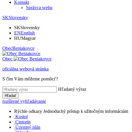
Kontakt
Správca webu
SK
Slovensky
SK
Slovensky
EN
English
HU
Magyar
Obec
Beniakovce
Obec
oficiálna webová stránka
S čím Vám môžeme pomôcť?
Hľadaný výraz
Hľadať
rozšírené vyhľadávanie
Rýchle odkazy
Jednoduchý prístup k užitočným informáciám
Kostol
Cintorín
Územný plán