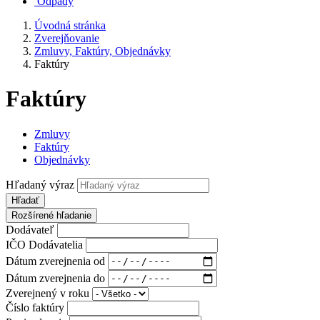
Odpady
Úvodná stránka
Zverejňovanie
Zmluvy, Faktúry, Objednávky
Faktúry
Faktúry
Zmluvy
Faktúry
Objednávky
Hľadaný výraz
Hľadať
Rozšírené hľadanie
Dodávateľ
IČO Dodávatelia
Dátum zverejnenia od
Dátum zverejnenia do
Zverejnený v roku
Číslo faktúry