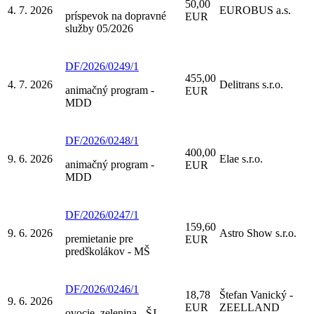
50,00
4. 7. 2026
EUROBUS a.s.
príspevok na dopravné
EUR
služby 05/2026
DF/2026/0249/1
455,00
4. 7. 2026
Delitrans s.r.o.
animačný program -
EUR
MDD
DF/2026/0248/1
400,00
9. 6. 2026
Elae s.r.o.
animačný program -
EUR
MDD
DF/2026/0247/1
159,60
9. 6. 2026
Astro Show s.r.o.
premietanie pre
EUR
predškolákov - MŠ
DF/2026/0246/1
18,78
Štefan Vanický -
9. 6. 2026
EUR
ZEELLAND
ovocie, zelenina - ŠJ