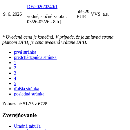
DF/2026/0240/1
569,29
9. 6. 2026
VVS, a.s.
vodné, stočné za obd.
EUR
03/26-05/26 - 8 b.j.
* Uvedená cena je konečná. V prípade, že je zmluvná strana
platcom DPH, je cena uvedená vrátane DPH.
prvá stránka
predchádzajúca stránka
1
2
3
4
5
ďalšia stránka
posledná stránka
Zobrazené
51
-
75
z 6728
Zverejňovanie
Úradná tabuľa