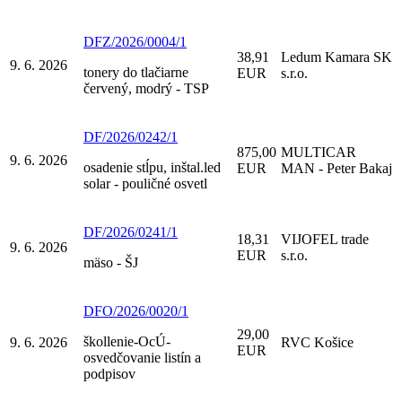
DFZ/2026/0004/1
38,91
Ledum Kamara SK
9. 6. 2026
tonery do tlačiarne
EUR
s.r.o.
červený, modrý - TSP
DF/2026/0242/1
875,00
MULTICAR
9. 6. 2026
osadenie stĺpu, inštal.led
EUR
MAN - Peter Bakaj
solar - pouličné osvetl
DF/2026/0241/1
18,31
VIJOFEL trade
9. 6. 2026
EUR
s.r.o.
mäso - ŠJ
DFO/2026/0020/1
29,00
škollenie-OcÚ-
9. 6. 2026
RVC Košice
EUR
osvedčovanie listín a
podpisov