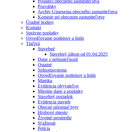
Poslanci obecného zastupiteľstva
Pozvánky
Archív Uznesenia obecného zastupiteľstva
Komisie pri obecnom zastupiteľstve
Úradné hodiny
Kontakt
Správne poplatky
Osvedčovanie podpisov a listín
Tlačivá
Stavebné
Stavebný zákon od 01.04.2025
Dane z nehnuteľností
Ostatné
Splnomocnenia
Osvedčovanie podpisov a listín
Matrika
Evidencia obyvateľov
Miestne dane a poplatky
Stavebný poriadok
Evidencia stavieb
Obecné nájomné byty
Hrobové miesto
Životné prostredie
Sťažnosti
Petícia