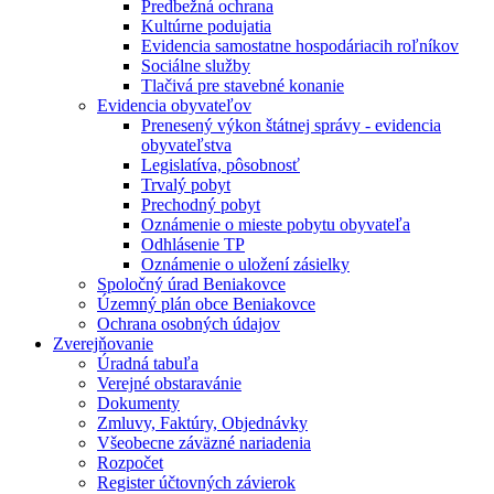
Predbežná ochrana
Kultúrne podujatia
Evidencia samostatne hospodáriacih roľníkov
Sociálne služby
Tlačivá pre stavebné konanie
Evidencia obyvateľov
Prenesený výkon štátnej správy - evidencia
obyvateľstva
Legislatíva, pôsobnosť
Trvalý pobyt
Prechodný pobyt
Oznámenie o mieste pobytu obyvateľa
Odhlásenie TP
Oznámenie o uložení zásielky
Spoločný úrad Beniakovce
Územný plán obce Beniakovce
Ochrana osobných údajov
Zverejňovanie
Úradná tabuľa
Verejné obstaravánie
Dokumenty
Zmluvy, Faktúry, Objednávky
Všeobecne záväzné nariadenia
Rozpočet
Register účtovných závierok