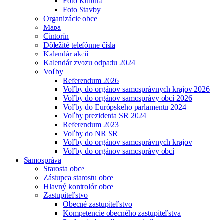
Foto Kultúra
Foto Stavby
Organizácie obce
Mapa
Cintorín
Dôležité telefónne čísla
Kalendár akcií
Kalendár zvozu odpadu 2024
Voľby
Referendum 2026
Voľby do orgánov samosprávnych krajov 2026
Voľby do orgánov samosprávy obcí 2026
Voľby do Európskeho parlamentu 2024
Voľby prezidenta SR 2024
Referendum 2023
Voľby do NR SR
Voľby do orgánov samosprávnych krajov
Voľby do orgánov samosprávy obcí
Samospráva
Starosta obce
Zástupca starostu obce
Hlavný kontrolór obce
Zastupiteľstvo
Obecné zastupiteľstvo
Kompetencie obecného zastupiteľstva