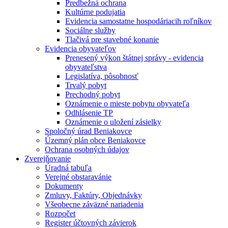
Predbežná ochrana
Kultúrne podujatia
Evidencia samostatne hospodáriacih roľníkov
Sociálne služby
Tlačivá pre stavebné konanie
Evidencia obyvateľov
Prenesený výkon štátnej správy - evidencia
obyvateľstva
Legislatíva, pôsobnosť
Trvalý pobyt
Prechodný pobyt
Oznámenie o mieste pobytu obyvateľa
Odhlásenie TP
Oznámenie o uložení zásielky
Spoločný úrad Beniakovce
Územný plán obce Beniakovce
Ochrana osobných údajov
Zverejňovanie
Úradná tabuľa
Verejné obstaravánie
Dokumenty
Zmluvy, Faktúry, Objednávky
Všeobecne záväzné nariadenia
Rozpočet
Register účtovných závierok