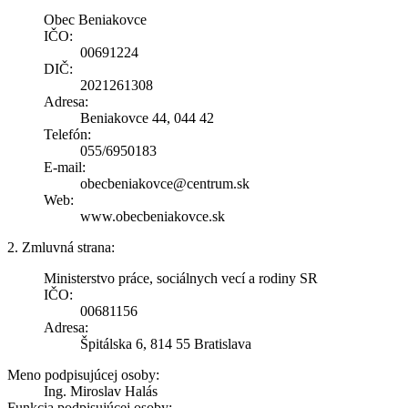
Obec Beniakovce
IČO:
00691224
DIČ:
2021261308
Adresa:
Beniakovce 44, 044 42
Telefón:
055/6950183
E-mail:
obecbeniakovce@centrum.sk
Web:
www.obecbeniakovce.sk
2. Zmluvná strana:
Ministerstvo práce, sociálnych vecí a rodiny SR
IČO:
00681156
Adresa:
Špitálska 6, 814 55 Bratislava
Meno podpisujúcej osoby:
Ing. Miroslav Halás
Funkcia podpisujúcej osoby: