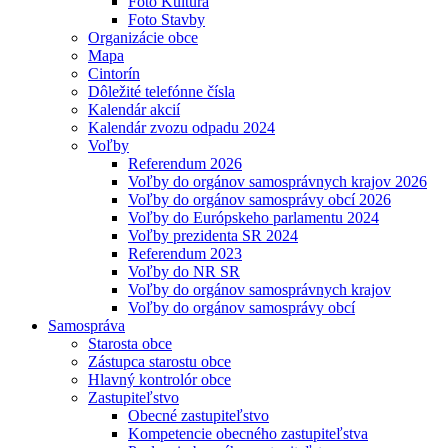
Foto Kultúra
Foto Stavby
Organizácie obce
Mapa
Cintorín
Dôležité telefónne čísla
Kalendár akcií
Kalendár zvozu odpadu 2024
Voľby
Referendum 2026
Voľby do orgánov samosprávnych krajov 2026
Voľby do orgánov samosprávy obcí 2026
Voľby do Európskeho parlamentu 2024
Voľby prezidenta SR 2024
Referendum 2023
Voľby do NR SR
Voľby do orgánov samosprávnych krajov
Voľby do orgánov samosprávy obcí
Samospráva
Starosta obce
Zástupca starostu obce
Hlavný kontrolór obce
Zastupiteľstvo
Obecné zastupiteľstvo
Kompetencie obecného zastupiteľstva