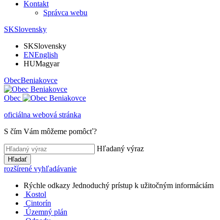
Kontakt
Správca webu
SK
Slovensky
SK
Slovensky
EN
English
HU
Magyar
Obec
Beniakovce
Obec
oficiálna webová stránka
S čím Vám môžeme pomôcť?
Hľadaný výraz
Hľadať
rozšírené vyhľadávanie
Rýchle odkazy
Jednoduchý prístup k užitočným informáciám
Kostol
Cintorín
Územný plán