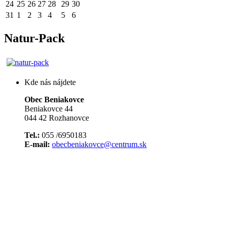
24
25
26
27
28
29
30
31
1
2
3
4
5
6
Natur-Pack
Kde nás nájdete
Obec Beniakovce
Beniakovce 44
044 42 Rozhanovce
Tel.:
055 /6950183
E-mail:
obecbeniakovce@centrum.sk