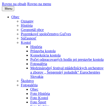
Rovno na obsah
Rovno na menu
Menu
Obec
Oznamy
História
Geoportál obce
Pozemkové spoločenstvo Guľves
Súčasnosť
Kostol
História
Prístavba kostola
Konsekrácia kostola
Počet odpracovaných hodín pri prestavbe kostola
Fotogaléria
Medzinárodný festival mládežníckych orchestrov
a zborov „ Šengenský poludník“ Eurochestries
Slovakia
Školstvo
Fotogaléria
Obec
Foto História
Foto Kostol
Foto Šport