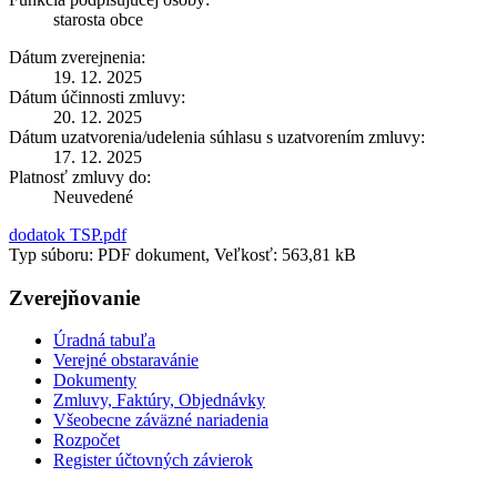
starosta obce
Dátum zverejnenia:
19. 12. 2025
Dátum účinnosti zmluvy:
20. 12. 2025
Dátum uzatvorenia/udelenia súhlasu s uzatvorením zmluvy:
17. 12. 2025
Platnosť zmluvy do:
Neuvedené
dodatok TSP.pdf
Typ súboru: PDF dokument, Veľkosť: 563,81 kB
Zverejňovanie
Úradná tabuľa
Verejné obstaravánie
Dokumenty
Zmluvy, Faktúry, Objednávky
Všeobecne záväzné nariadenia
Rozpočet
Register účtovných závierok