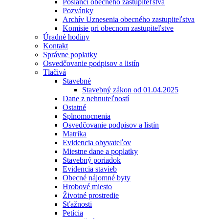
Poslanci obecného zastupiteľstva
Pozvánky
Archív Uznesenia obecného zastupiteľstva
Komisie pri obecnom zastupiteľstve
Úradné hodiny
Kontakt
Správne poplatky
Osvedčovanie podpisov a listín
Tlačivá
Stavebné
Stavebný zákon od 01.04.2025
Dane z nehnuteľností
Ostatné
Splnomocnenia
Osvedčovanie podpisov a listín
Matrika
Evidencia obyvateľov
Miestne dane a poplatky
Stavebný poriadok
Evidencia stavieb
Obecné nájomné byty
Hrobové miesto
Životné prostredie
Sťažnosti
Petícia